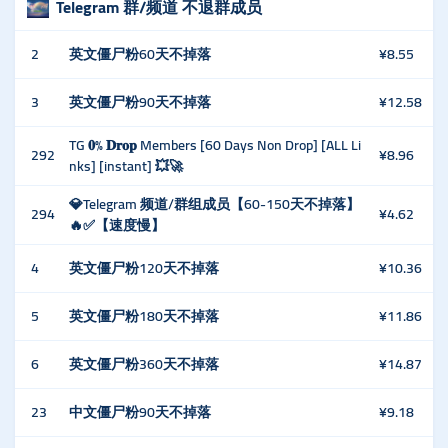
Telegram 群/频道 不退群成员
2
英文僵尸粉60天不掉落
¥8.55
3
英文僵尸粉90天不掉落
¥12.58
TG 𝟎% 𝐃𝐫𝐨𝐩 Members [60 Days Non Drop] [ALL Li
292
¥8.96
nks] [instant] 💥🚀
💎Telegram 频道/群组成员【60-150天不掉落】
294
¥4.62
🔥✅【速度慢】
4
英文僵尸粉120天不掉落
¥10.36
5
英文僵尸粉180天不掉落
¥11.86
6
英文僵尸粉360天不掉落
¥14.87
23
中文僵尸粉90天不掉落
¥9.18