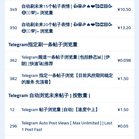
自动刷未来15个帖子表情 [ 👍🤩🎉🔥❤️🥰👏🏻🥳
349
¥10.50
😍❤️‍🔥💯]+ 浏览量
自动刷未来20个帖子表情 [ 👍🤩🎉🔥❤️🥰👏🏻🥳
350
¥13.20
😍❤️‍🔥💯]+ 浏览量
Telegram指定刷一条帖子浏览量
Telegram频道一条帖子浏览量 [包括静态📊] [伊
362
¥0.098
朗] [快速🚀]推荐
Telegram 指定一条帖子浏览【目前风控期间稳定
382
¥1.50
的服务 先顶着】
Telegram 自动浏览未来帖子 | 按数量 |
12
Telegram 帖子浏览量 [自动]【速度中上】
¥1.50
Telegram Auto Post Views [ Max Unlimited ] | Last
296
¥0.05
1 Post Fast