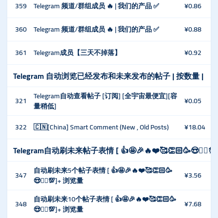
359
Telegram 频道/群组成员 🔥 | 我们的产品 ✅
¥0.86
360
Telegram 频道/群组成员 🔥 | 我们的产品 ✅
¥0.88
361
Telegram成员【三天不掉落】
¥0.92
Telegram 自动浏览已经发布和未来发布的帖子 | 按数量 |
Telegram自动查看帖子 [订阅] [全宇宙最便宜][容
321
¥0.05
量稍低]
322
🇨🇳[China] Smart Comment (New , Old Posts)
¥18.04
Telegram自动刷未来帖子表情 [ 👍🤩🎉🔥❤️🥰👏🏻🥳😍❤️‍
自动刷未来5个帖子表情 [ 👍🤩🎉🔥❤️🥰👏🏻🥳
347
¥3.56
😍❤️‍🔥💯]+ 浏览量
自动刷未来10个帖子表情 [ 👍🤩🎉🔥❤️🥰👏🏻🥳
348
¥7.68
😍❤️‍🔥💯]+ 浏览量