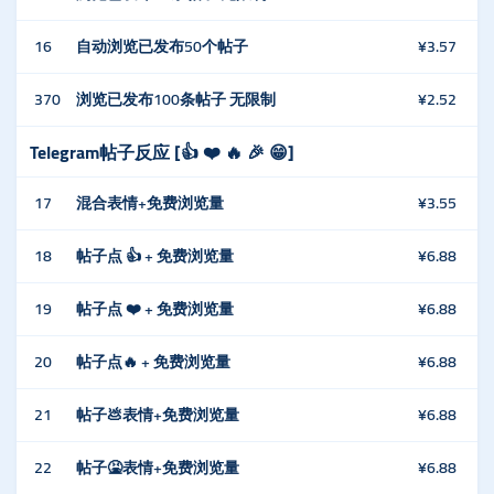
16
自动浏览已发布50个帖子
¥3.57
370
浏览已发布100条帖子 无限制
¥2.52
Telegram帖子反应 [👍 ❤️ 🔥 🎉 😁]
17
混合表情+免费浏览量
¥3.55
18
帖子点 👍 + 免费浏览量
¥6.88
19
帖子点 ❤️ + 免费浏览量
¥6.88
20
帖子点🔥 + 免费浏览量
¥6.88
21
帖子💩表情+免费浏览量
¥6.88
22
帖子🤮表情+免费浏览量
¥6.88