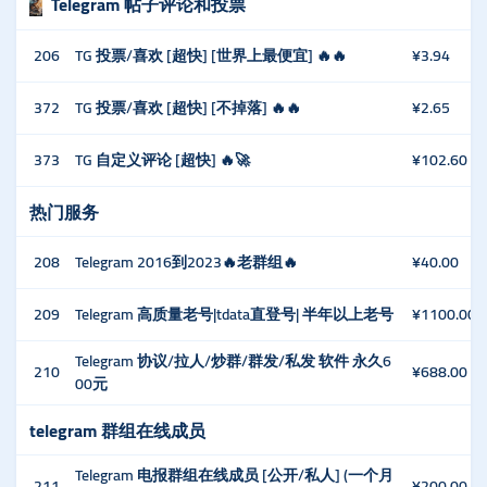
Telegram 帖子评论和投票
206
TG 投票/喜欢 [超快] [世界上最便宜] 🔥🔥
¥3.94
372
TG 投票/喜欢 [超快] [不掉落] 🔥🔥
¥2.65
373
TG 自定义评论 [超快] 🔥🚀
¥102.60
热门服务
208
Telegram 2016到2023🔥老群组🔥
¥40.00
209
Telegram 高质量老号|tdata直登号| 半年以上老号
¥1100.00
Telegram 协议/拉人/炒群/群发/私发 软件 永久6
210
¥688.00
00元
telegram 群组在线成员
Telegram 电报群组在线成员 [公开/私人] (一个月
211
¥200.00